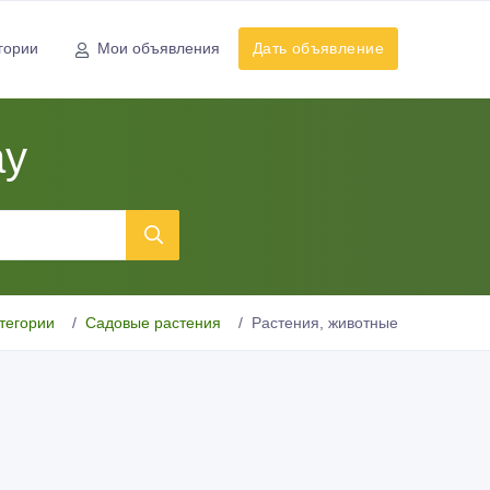
гории
Мои объявления
Дать объявление
ау
тегории
Садовые растения
Растения, животные