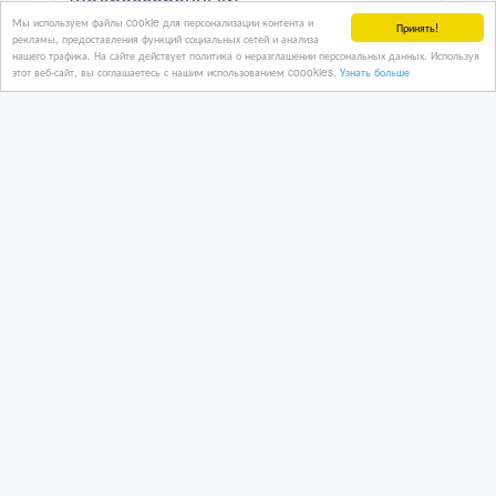
(подрессоренный)
Мы используем файлы cookie для персонализации контента и
Принять!
рекламы, предоставления функций социальных сетей и анализа
нашего трафика. На сайте действует политика о неразглашении персональных данных. Используя
этот веб-сайт, вы соглашаетесь с нашим использованием coookies.
Узнать больше
22/12/2016
Запчасти для автомобилей
Казахстан, Кентау
Немецкие масла RAIDO -
Приглашаем дилеров в Кентау!