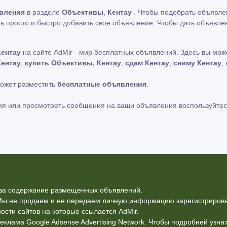
вления
в разделе
Объективы
,
Кентау
. Чтобы подобрать объявлен
ь просто и быстро добавить свое объявление. Чтобы дать объявле
Кентау
на сайте AdMir - мир бесплатных объявлений. Здесь вы мо
Кентау
,
купить Объективы, Кентау
,
сдам Кентау
,
сниму Кентау
,
может разместить
бесплатные объявления
.
ия или просмотреть сообщения на ваши объявления воспользуйтес
ь за содержание размещенных объявлений.
Мы не продаем и не передаем личную информацию зарегистрирова
ости сайтов на которые ссылается AdMir.
еклама Google Adsense Advertising Network. Чтобы подробней узн