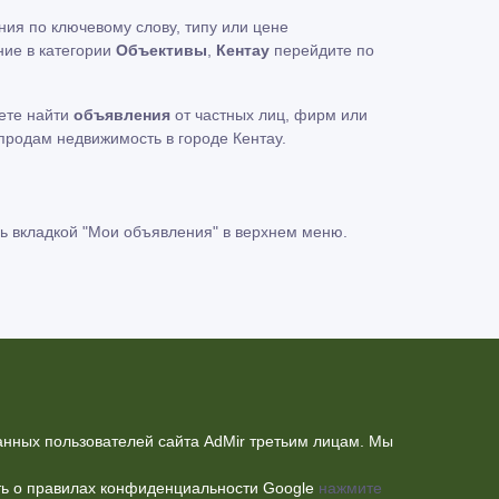
ия по ключевому слову, типу или цене
ние в категории
Объективы
,
Кентау
перейдите по
жете найти
объявления
от частных лиц, фирм или
 продам недвижимость в городе Кентау.
ь вкладкой
"Мои объявления"
в верхнем меню.
нных пользователей сайта AdMir третьим лицам. Мы
ать о правилах конфиденциальности Google
нажмите