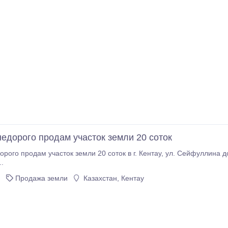
недорого продам участок земли 20 соток
часток земли 20 соток в г. Кентау, ул. Сейфуллина дом б/н. Цена 8000 у.е. (возможен торг). Телефон
.
Продажа земли
Казахстан, Кентау