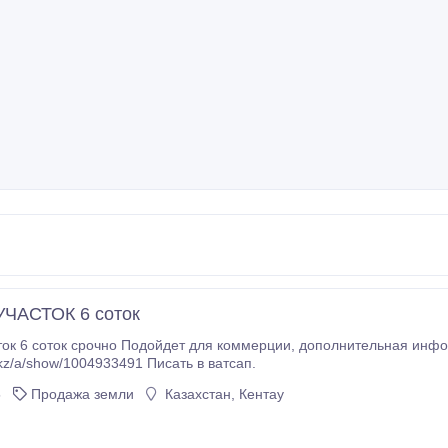
ЧАСТОК 6 соток
ок срочно Подойдет для коммерции, дополнительная информация по ссылке
https://krisha.kz/a/show/1004933491 Писать в ватсап.
5
Продажа земли
Казахстан, Кентау