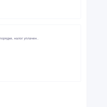
продается Участок 1000 к, м в городе Кентау, Шугыла 20, Гос акт все документы порядке, налог уплачен..